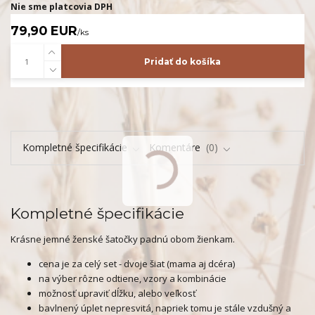
Nie sme platcovia DPH
79,90 EUR
/
ks
Pridať do košíka
Kompletné špecifikácie
Komentáre
0
Kompletné špecifikácie
Krásne jemné ženské šatočky padnú obom žienkam.
cena je za celý set - dvoje šiat (mama aj dcéra)
na výber rôzne odtiene, vzory a kombinácie
možnosť upraviť dĺžku, alebo veľkosť
bavlnený úplet nepresvitá, napriek tomu je stále vzdušný a