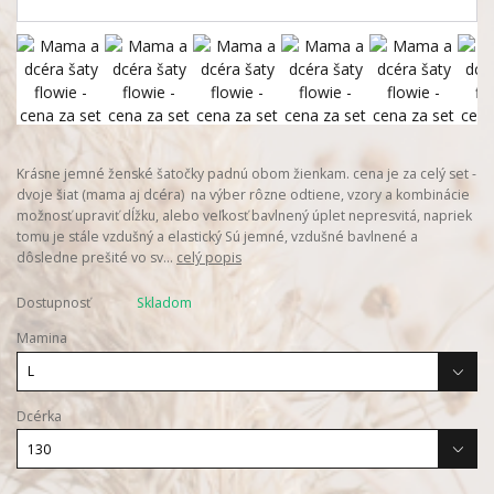
Krásne jemné ženské šatočky padnú obom žienkam. cena je za celý set -
dvoje šiat (mama aj dcéra) na výber rôzne odtiene, vzory a kombinácie
možnosť upraviť dĺžku, alebo veľkosť bavlnený úplet nepresvitá, napriek
tomu je stále vzdušný a elastický Sú jemné, vzdušné bavlnené a
dôsledne prešité vo sv...
celý popis
Dostupnosť
Skladom
Mamina
Dcérka