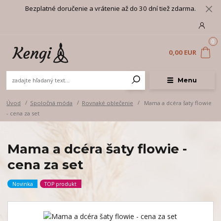
Bezplatné doručenie a vrátenie až do 30 dní tiež zdarma.
0
0,00 EUR
Menu
Úvod
Spoločná móda
Rovnaké oblečenie
Mama a dcéra šaty flowie
- cena za set
Mama a dcéra šaty flowie -
cena za set
Novinka
TOP produkt