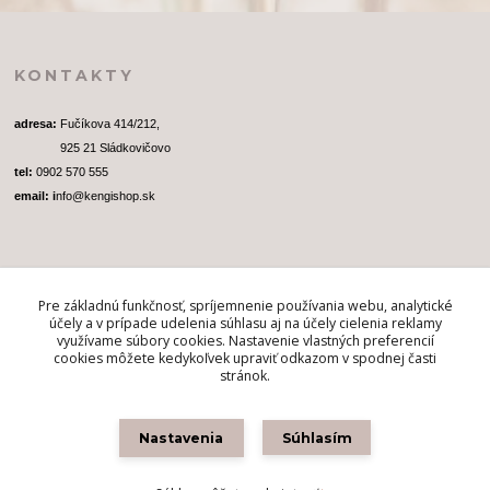
KONTAKTY
adresa: 
Fučíkova 414/212, 
              925 21 Sládkovičovo
tel:
 0902 570 555
email: i
nfo@kengishop.sk
Pre základnú funkčnosť, spríjemnenie používania webu, analytické
SLEDUJTE NÁS
účely a v prípade udelenia súhlasu aj na účely cielenia reklamy
využívame súbory cookies. Nastavenie vlastných preferencií
cookies môžete kedykoľvek upraviť odkazom v spodnej časti
stránok.
Nastavenia
Súhlasím
Kengi