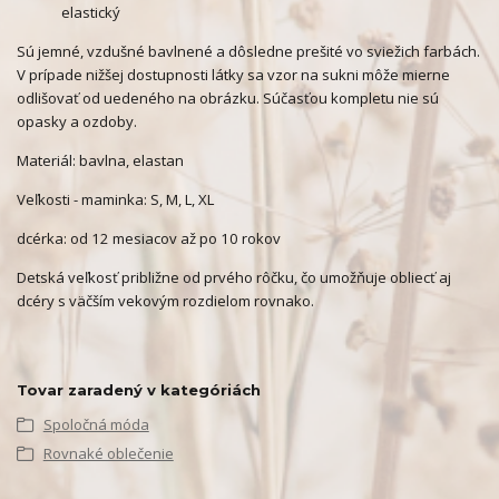
elastický
Sú jemné, vzdušné bavlnené a dôsledne prešité vo sviežich farbách.
V prípade nižšej dostupnosti látky sa vzor na sukni môže mierne
odlišovať od uedeného na obrázku. Súčasťou kompletu nie sú
opasky a ozdoby.
Materiál: bavlna, elastan
Veľkosti - maminka: S, M, L, XL
dcérka: od 12 mesiacov až po 10 rokov
Detská veľkosť približne od prvého rôčku, čo umožňuje obliecť aj
dcéry s väčším vekovým rozdielom rovnako.
Tovar zaradený v kategóriách
Spoločná móda
Rovnaké oblečenie