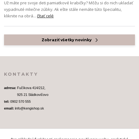
Už máte pre svoje deti pamiatkové krabičky? Môžu si do nich ukladať
vypadnuté mliečne zúbky. Ak ešte stále nemáte túto špecialitu,
kliknite na obrá...
čítať celé
Zobraziť všetky novinky
KONTAKTY
adresa: 
Fučíkova 414/212, 
              925 21 Sládkovičovo
tel:
 0902 570 555
email: i
nfo@kengishop.sk