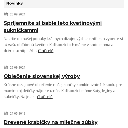
Novinky
23.09.2021
Spríjemnite si babie leto kvetinovými
sukničkammi
Nazrite do našej ponuky krásnych dizajnových sukničiek a vyberte si
tú vašu obľúbenú kvetinu. K dispozícii ich máme v sade mama a
dcéra tu: https://b...
čítať celé
22.09.2021
Oblečenie slovenskej výroby
Krásne dizajnové oblečenie našej značky kombinovateľné spolu pre
maminu aj detičky nájdete u nás. K dispozícii máme šaty, legíny a
sukničky. Na jese...
čítať celé
21.05.2018
Drevené krabičky na mliečne zúbky