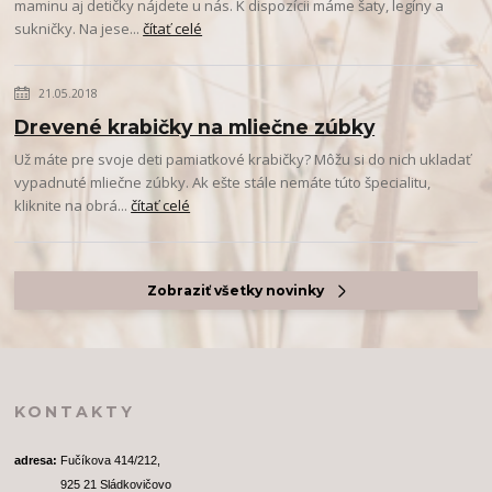
maminu aj detičky nájdete u nás. K dispozícii máme šaty, legíny a
sukničky. Na jese...
čítať celé
21.05.2018
Drevené krabičky na mliečne zúbky
Už máte pre svoje deti pamiatkové krabičky? Môžu si do nich ukladať
vypadnuté mliečne zúbky. Ak ešte stále nemáte túto špecialitu,
kliknite na obrá...
čítať celé
Zobraziť všetky novinky
KONTAKTY
adresa: 
Fučíkova 414/212, 
              925 21 Sládkovičovo