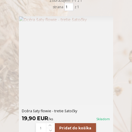
Zobrazujem 1-1 z 1
strana
z 1
Dcéra šaty flowie - tretie šatočky
19,90 EUR
/
ks
Skladom
Pridať do košíka