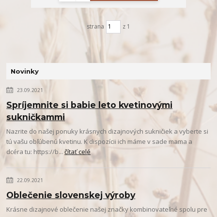
strana
z 1
Novinky
23.09.2021
Spríjemnite si babie leto kvetinovými
sukničkammi
Nazrite do našej ponuky krásnych dizajnových sukničiek a vyberte si
tú vašu obľúbenú kvetinu. K dispozícii ich máme v sade mama a
dcéra tu: https://b...
čítať celé
22.09.2021
Oblečenie slovenskej výroby
Krásne dizajnové oblečenie našej značky kombinovateľné spolu pre