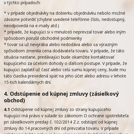
v týchto prípadoch:
* v prípade objednávky na dobierku objednávku nebolo možné
záväzne potvrdiť (chybne uvedené telefónne číslo, nedostupný,
neodpovedá na e-maily atd.)
* prípade, že kupujúci si v minulosti neprevzal tovar alebo iným
spôsobom porušil obchodné podmienky
* tovar sa už nevyrába alebo nedodáva alebo sa výrazným
spôsobom zmenila cena dodávateľa tovaru. V prípade, že táto
situácia nastane, predávajúci bude okamžite kontaktovať
kupujúceho za účelom dohody o ďalšom postupe. V prípade, že
kupujúci zaplatil už časť alebo celú sumu kúpnej ceny, bude mu
táto čiastka prevedená späť na jeho účet alebo adresu v lehote
15-tich kalendárnych dní.
4. Odstúpenie od kúpnej zmluvy (zásielkový
obchod)
4.1
Odstúpenie od kúpnej zmluvy zo strany kupujúceho
Kupujúci má právo v súlade so zákonom O ochrane spotrebiteľa
pri zásielkovom predaji č. 102/2014 Z.z. odstúpiť od kúpnej
zmluvy do 14 pracovných dní od prevzatia tovaru. V prípade