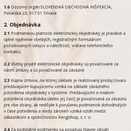
1.6
Dozorný orgán:SLOVENSKÁ OBCHODNÁ INŠPEKCIA,
Pekárska 23, 917 01 Trnava
2. Objednávka
2.1
Podmienkou platnosti elektronickej objednávky je pravdivé a
úplné vyplnenie všetkých, registračným formulárom
požadovaných údajov a náležitostí, vrátane telefonického
kontaktu.
2.2
Všetky prijaté elektronické objednávky sú považované za
návrh zmluvy a sú považované za záväzné.
2.3
Kúpna zmluva, na ktorej základe je realizovaný predaj tovaru
predávajúcim kupujúcemu vzniká na základe záväzného
potvrdenia objednávky v systéme. Predávajúcim e-mailom
potvrdená objednávka (alebo jej časť) je považovaná za záväznú
pre obe strany, ak nedôjde k porušeniu podmienok dohodnutých
v čase potvrdenia a vtedy zároveň vzniká vzťah medzi
zákazníkom a spoločnosťou Kengishop, s. r. o.
2.4
Za podstatné podmienky sa považujú hlavne obsah