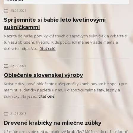
23.09.2021
Spríjemnite si babie leto kvetinovými
sukničkammi
Nazrite do našej ponuky krásnych dizajnových sukničiek a vyberte si
tú vašu obľúbenú kvetinu. K dispozícii ich máme v sade mama a
dcéra tu: https://b...
čítať celé
22.09.2021
Oblečenie slovenskej výroby
Krásne dizajnové oblečenie našej značky kombinovateľné spolu pre
maminu aj detičky nájdete u nás. K dispozícii máme šaty, legíny a
sukničky. Na jese...
čítať celé
21.05.2018
Drevené krabičky na mliečne zúbky
Už máte pre svoje deti pamiatkové krabičky? Môžu si do nich ukladať