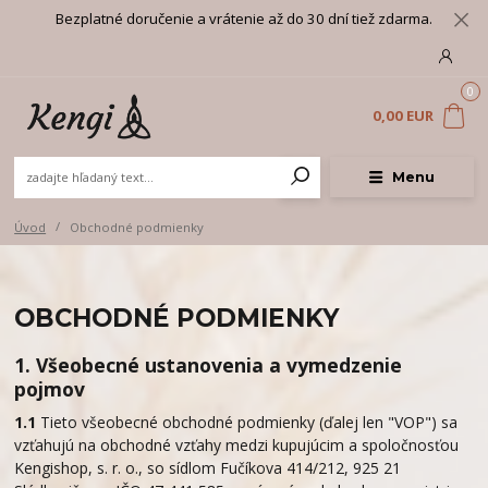
Bezplatné doručenie a vrátenie až do 30 dní tiež zdarma.
0
0,00 EUR
Menu
Úvod
Obchodné podmienky
OBCHODNÉ PODMIENKY
1. Všeobecné ustanovenia a vymedzenie
pojmov
1.1
Tieto všeobecné obchodné podmienky (ďalej len "VOP") sa
vzťahujú na obchodné vzťahy medzi kupujúcim a spoločnosťou
Kengishop, s. r. o., so sídlom Fučíkova 414/212, 925 21