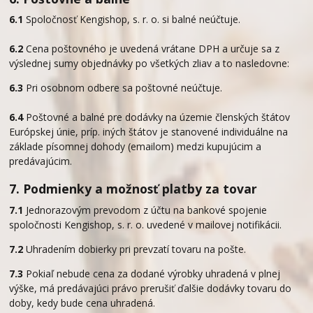
6.1
Spoločnosť Kengishop, s. r. o. si balné neúčtuje.
6.2
Cena poštovného je uvedená vrátane DPH a určuje sa z
výslednej sumy objednávky po všetkých zliav a to nasledovne:
6.3
Pri osobnom odbere sa poštovné neúčtuje.
6.4
Poštovné a balné pre dodávky na územie členských štátov
Európskej únie, príp. iných štátov je stanovené individuálne na
základe písomnej dohody (emailom) medzi kupujúcim a
predávajúcim.
7. Podmienky a možnosť platby za tovar
7.1
Jednorazovým prevodom z účtu na bankové spojenie
spoločnosti Kengishop, s. r. o. uvedené v mailovej notifikácii.
7.2
Uhradením dobierky pri prevzatí tovaru na pošte.
7.3
Pokiaľ nebude cena za dodané výrobky uhradená v plnej
výške, má predávajúci právo prerušiť ďalšie dodávky tovaru do
doby, kedy bude cena uhradená.