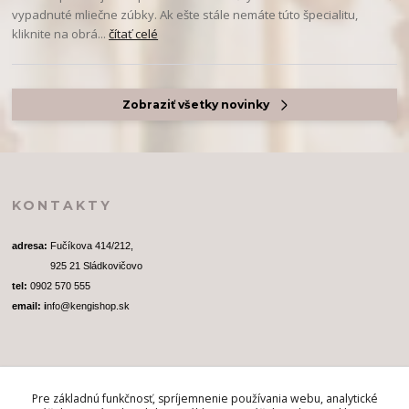
vypadnuté mliečne zúbky. Ak ešte stále nemáte túto špecialitu,
kliknite na obrá...
čítať celé
Zobraziť všetky novinky
KONTAKTY
adresa: 
Fučíkova 414/212, 
              925 21 Sládkovičovo
tel:
 0902 570 555
email: i
nfo@kengishop.sk
Pre základnú funkčnosť, spríjemnenie používania webu, analytické
SLEDUJTE NÁS