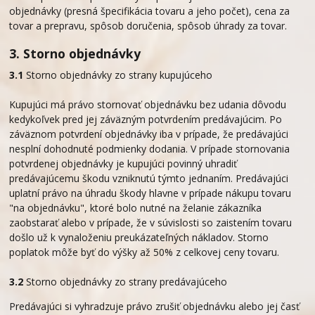
objednávky (presná špecifikácia tovaru a jeho počet), cena za
tovar a prepravu, spôsob doručenia, spôsob úhrady za tovar.
3. Storno objednávky
3.1
Storno objednávky zo strany kupujúceho
Kupujúci má právo stornovať objednávku bez udania dôvodu
kedykoľvek pred jej záväzným potvrdením predávajúcim. Po
záväznom potvrdení objednávky iba v prípade, že predávajúci
nesplní dohodnuté podmienky dodania. V prípade stornovania
potvrdenej objednávky je kupujúci povinný uhradiť
predávajúcemu škodu vzniknutú týmto jednaním. Predávajúci
uplatní právo na úhradu škody hlavne v prípade nákupu tovaru
"na objednávku", ktoré bolo nutné na želanie zákazníka
zaobstarať alebo v prípade, že v súvislosti so zaistením tovaru
došlo už k vynaloženiu preukázateľných nákladov. Storno
poplatok môže byť do výšky až 50% z celkovej ceny tovaru.
3.2
Storno objednávky zo strany predávajúceho
Predávajúci si vyhradzuje právo zrušiť objednávku alebo jej časť