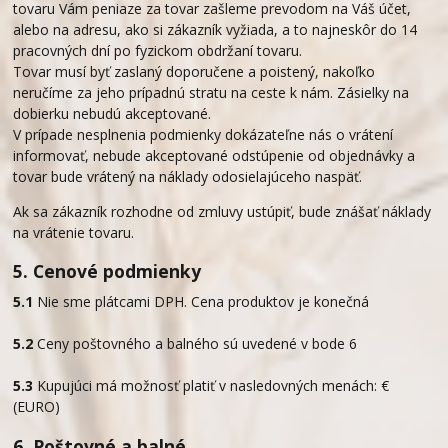
tovaru Vám peniaze za tovar zašleme prevodom na Váš účet,
alebo na adresu, ako si zákazník vyžiada, a to najneskôr do 14
pracovných dní po fyzickom obdržaní tovaru.
Tovar musí byť zaslaný doporučene a poistený, nakoľko
neručíme za jeho prípadnú stratu na ceste k nám. Zásielky na
dobierku nebudú akceptované.
V prípade nesplnenia podmienky dokázateľne nás o vrátení
informovať, nebude akceptované odstúpenie od objednávky a
tovar bude vrátený na náklady odosielajúceho naspäť.
Ak sa zákazník rozhodne od zmluvy ustúpiť, bude znášať náklady
na vrátenie tovaru.
5. Cenové podmienky
5.1
Nie sme plátcami DPH. Cena produktov je konečná
5.2
Ceny poštovného a balného sú uvedené v bode 6
5.3
Kupujúci má možnosť platiť v nasledovných menách: €
(EURO)
6. Poštovné a balné