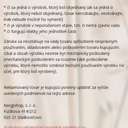
* či sa jedná o výrobok, ktorý bol objednaný (ak sa jedná o
výrobok, ktorý nebol objednaný, tovar nerozbalujte, neotvárajte,
inak nebude možné ho vymeniť)
* či je výrobok v neporušenom stave, tzn. či nemá zjavnú vadu
* či fungujú všetky jeho jednotlivé časti
Záruka sa nevzťahuje na vady tovaru spôsobené nesprávnym
používaním, skladovaním alebo poškodením tovaru kupujúcim.
Obal a obsah výrobku nesmie byť mechanicky poškodený
(mechanickým poškodením sa rozumie také poškodenie
výrobku, ktoré nemohlo vzniknúť bežným používaním výrobku na
účel, pre ktorý bol vyrobený).
Reklamovaný tovar je kupujúci povinný uplatniť za vyššie
uvedených podmienok na tejto adrese:
Kengishop, s. r. o.
Fučíkova 414/212
925 21 Sládkovičovo
Podrobný reklamačný poriadok nájdete tu>>