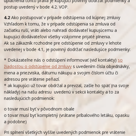
uplatnenia tohto práva je kupujúci povinný dodržať podmienky a
postup uvedený v bode 4.2. VOP.
4.2
Ako postupovať v prípade odstúpenia od kúpnej zmluvy
Vzhľadom k tomu, že v prípade odstúpenia sa zmluva od
začiatku ruší, vráti alebo nahradí dodávateľ kupujúcemu a
kupujúci dodávateľovi všetky vzájomne prijaté plnenia.
Ak sa zákazník rozhodne pre odstúpenie od zmluvy v lehote
uvedenej v bode 4.1, je povinný dodržať nasledujúce podmienky:
* Dokázateľne nás o odstúpení informovať (viď kontakty)
so
žiadosťou o odstúpenie od zmluvy
s uvedením čísla objednávky,
mena a priezviska, dátumu nákupu a svojim číslom účtu či
adresou pre vrátenie peňazí.
* ak kupujúci už tovar obdržal a prevzal, zašle ho späť (na svoje
náklady) na našu adresu uvedenú v sekcii kontakty a to za
nasledujúcich podmienok:
o tovar musí byť v pôvodnom obale
o tovar musí byť kompletný (vrátane príbalového letáku, opasku
a podobne)
Pri splnení všetkých vyššie uvedených podmienok pre vrátenie