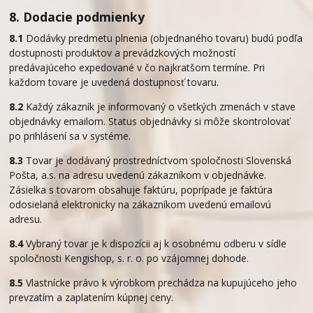
8. Dodacie podmienky
8.1
Dodávky predmetu plnenia (objednaného tovaru) budú podľa
dostupnosti produktov a prevádzkových možností
predávajúceho expedované v čo najkratšom termíne. Pri
každom tovare je uvedená dostupnosť tovaru.
8.2
Každý zákazník je informovaný o všetkých zmenách v stave
objednávky emailom. Status objednávky si môže skontrolovať
po prihlásení sa v systéme.
8.3
Tovar je dodávaný prostredníctvom spoločnosti Slovenská
Pošta, a.s. na adresu uvedenú zákazníkom v objednávke.
Zásielka s tovarom obsahuje faktúru, poprípade je faktúra
odosielaná elektronicky na zákazníkom uvedenú emailovú
adresu.
8.4
Vybraný tovar je k dispozícii aj k osobnému odberu v sídle
spoločnosti Kengishop, s. r. o. po vzájomnej dohode.
8.5
Vlastnícke právo k výrobkom prechádza na kupujúceho jeho
prevzatím a zaplatením kúpnej ceny.