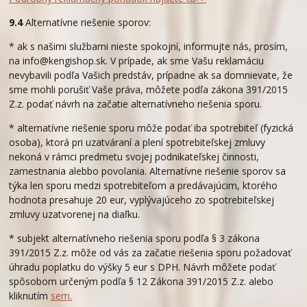
9.4
Alternatívne riešenie sporov:
* ak s našimi službami nieste spokojní, informujte nás, prosím,
na info@kengishop.sk. V prípade, ak sme Vašu reklamáciu
nevybavili podľa Vašich predstáv, prípadne ak sa domnievate, že
sme mohli porušiť Vaše práva, môžete podľa zákona 391/2015
Z.z. podať návrh na začatie alternatívneho riešenia sporu.
* alternatívne riešenie sporu môže podať iba spotrebiteľ (fyzická
osoba), ktorá pri uzatváraní a plení spotrebiteľskej zmluvy
nekoná v rámci predmetu svojej podnikateľskej činnosti,
zamestnania alebbo povolania. Alternatívne riešenie sporov sa
týka len sporu medzi spotrebiteľom a predávajúcim, ktorého
hodnota presahuje 20 eur, vyplývajúceho zo spotrebiteľskej
zmluvy uzatvorenej na diaľku.
* subjekt alternatívneho riešenia sporu podľa § 3 zákona
391/2015 Z.z. môže od vás za začatie riešenia sporu požadovať
úhradu poplatku do výšky 5 eur s DPH. Návrh môžete podať
spôsobom určeným podľa § 12 Zákona 391/2015 Z.z. alebo
kliknutím
sem.