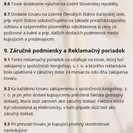
8.6
Tovar dodávame výlučne na území Slovenskej republiky.
8.7
Dodanie tovaru na územie členských štátov Európskej únie,
príp. iných štátov uskutočňujeme na základe predchádzajúceho
súhlasu a vzájomného písomného odsúhlasenia si ceny za
poštovné a balné a príp. ďalších dodacích podmienok medzi
kupujúcim a predávajúcim.
9. Záručné podmienky a Reklamačný poriadok
9.1
Tento reklamačný poriadok sa vzťahuje na tovar, ktorý bol
zakúpený u spoločnosti Kengishop, s. r. o. a ktorého reklamácia
bola uplatnená v záručnej dobe 24 mesiacov odo dňa zakúpenia
tovaru.
9.2
Ku každému tovaru zakúpenému v spoločnosti Kengishop, s.
r. o. je pri jeho dodaní kupujúcemu priložená faktúra (predajný
doklad), ktorá slúži zároveň ako záručný doklad. Faktúra môže
byť odosielaná aj elektronicky, v tom prípade slúži tiež ako
záručný doklad.
9.3
Pri prevzatí tovaru je kupujúci povinný skontrolovať
nasledujúce: