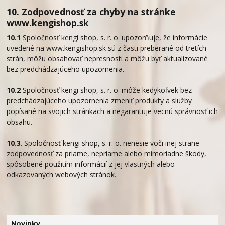
10. Zodpovednosť za chyby na stránke
www.kengishop.sk
10.1
Spoločnosť kengi shop, s. r. o. upozorňuje, že informácie
uvedené na www.kengishop.sk sú z časti preberané od tretích
strán, môžu obsahovať nepresnosti a môžu byť aktualizované
bez predchádzajúceho upozornenia.
10.2
Spoločnosť kengi shop, s. r. o. môže kedykoľvek bez
predchádzajúceho upozornenia zmeniť produkty a služby
popísané na svojich stránkach a negarantuje vecnú správnosť ich
obsahu.
10.3
. Spoločnosť kengi shop, s. r. o. nenesie voči inej strane
zodpovednosť za priame, nepriame alebo mimoriadne škody,
spôsobené použitím informácií z jej vlastných alebo
odkazovaných webových stránok.
Novinky