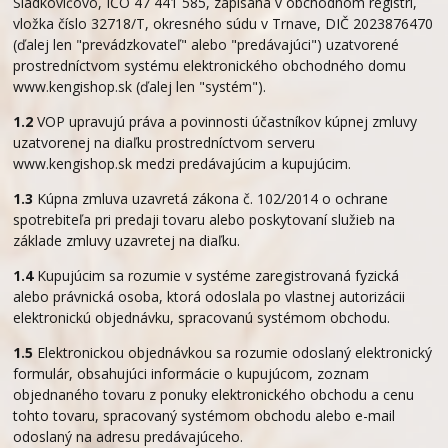
Sládkovičovo, IČO 47 441 585, zapísaná v obchodnom registri,
vložka číslo 32718/T, okresného súdu v Trnave, DIČ 2023876470
(ďalej len "prevádzkovateľ" alebo "predávajúci") uzatvorené
prostredníctvom systému elektronického obchodného domu
www.kengishop.sk (ďalej len "systém").
1.2
VOP upravujú práva a povinnosti účastníkov kúpnej zmluvy
uzatvorenej na diaľku prostredníctvom serveru
www.kengishop.sk medzi predávajúcim a kupujúcim.
1.3
Kúpna zmluva uzavretá zákona č. 102/2014 o ochrane
spotrebiteľa pri predaji tovaru alebo poskytovaní služieb na
základe zmluvy uzavretej na diaľku.
1.4
Kupujúcim sa rozumie v systéme zaregistrovaná fyzická
alebo právnická osoba, ktorá odoslala po vlastnej autorizácii
elektronickú objednávku, spracovanú systémom obchodu.
1.5
Elektronickou objednávkou sa rozumie odoslaný elektronický
formulár, obsahujúci informácie o kupujúcom, zoznam
objednaného tovaru z ponuky elektronického obchodu a cenu
tohto tovaru, spracovaný systémom obchodu alebo e-mail
odoslaný na adresu predávajúceho.