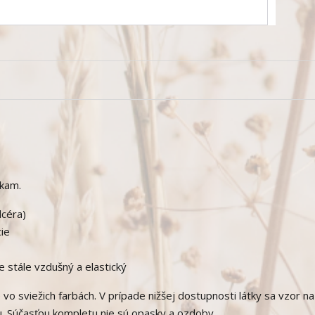
kam.
 dcéra)
ie
e stále vzdušný a elastický
o sviežich farbách. V prípade nižšej dostupnosti látky sa vzor na
. Súčasťou kompletu nie sú opasky a ozdoby.