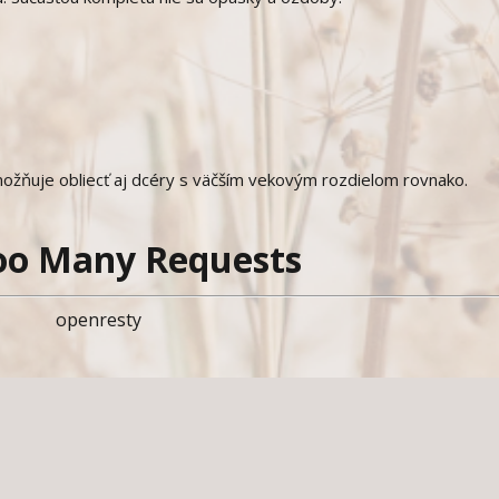
možňuje obliecť aj dcéry s väčším vekovým rozdielom rovnako.
oo Many Requests
openresty