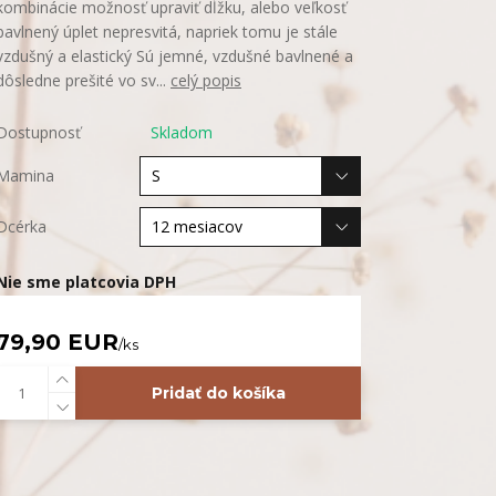
kombinácie možnosť upraviť dĺžku, alebo veľkosť
bavlnený úplet nepresvitá, napriek tomu je stále
vzdušný a elastický Sú jemné, vzdušné bavlnené a
dôsledne prešité vo sv...
celý popis
Dostupnosť
Skladom
Mamina
Dcérka
Nie sme platcovia DPH
79,90 EUR
/
ks
Pridať do košíka