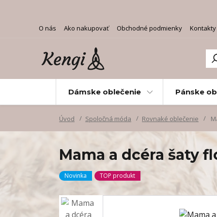
O nás
Ako nakupovať
Obchodné podmienky
Kontakty
Dámske oblečenie
Pánske ob
Úvod
Spoločná móda
Rovnaké oblečenie
Ma
Mama a dcéra šaty fl
Novinka
TOP produkt