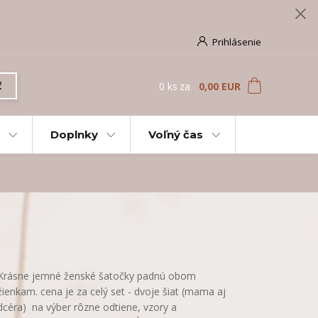
Prihlásenie
0
ks
za
0,00 EUR
ť
Doplnky
Voľný čas
Krásne jemné ženské šatočky padnú obom
žienkam. cena je za celý set - dvoje šiat (mama aj
dcéra) na výber rôzne odtiene, vzory a