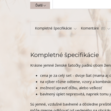
Ďalší
Kompletné špecifikácie
Komentáre
0
Kompletné špecifikácie
Krásne jemné ženské šatočky padnú obom žien
cena je za celý set - dvoje šiat (mama aj
na výber rôzne odtiene, vzory a kombinác
možnosť upraviť dĺžku, alebo veľkosť
bavlnený úplet nepresvitá, napriek tomu j
Sú jemné, vzdušné bavlnené a dôsledne prešité v
môže mierne odlišovať od uedeného na obrázku