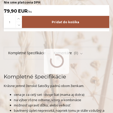
Nie sme platcovia DPH
79,90 EUR
/
ks
Pridať do košíka
Kompletné špecifikácie
Komentáre
0
Kompletné špecifikácie
Krásne jemné ženské šatočky padnú obom žienkam.
cena je za celý set - dvoje šiat (mama aj dcéra)
na výber rôzne odtiene, vzory a kombinácie
možnosť upraviť dĺžku, alebo veľkosť
bavlnený úplet nepresvitá, napriek tomu je stále vzdušný a