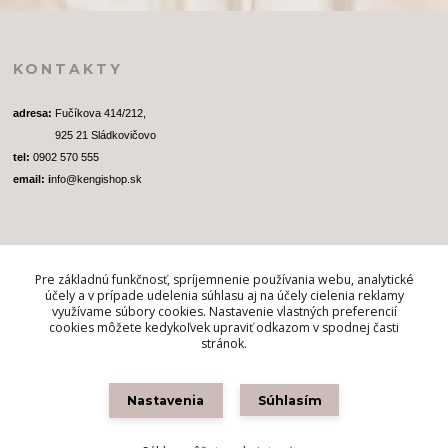
KONTAKTY
adresa: 
Fučíkova 414/212, 
              925 21 Sládkovičovo
tel:
 0902 570 555
email: i
nfo@kengishop.sk
Pre základnú funkčnosť, spríjemnenie používania webu, analytické
SLEDUJTE NÁS
účely a v prípade udelenia súhlasu aj na účely cielenia reklamy
využívame súbory cookies. Nastavenie vlastných preferencií
cookies môžete kedykoľvek upraviť odkazom v spodnej časti
stránok.
Nastavenia
Súhlasím
Kengi