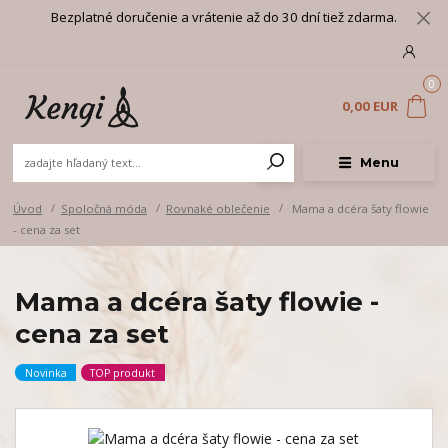
Bezplatné doručenie a vrátenie až do 30 dní tiež zdarma.
0
0,00 EUR
Menu
Úvod
Spoločná móda
Rovnaké oblečenie
Mama a dcéra šaty flowie
- cena za set
Mama a dcéra šaty flowie -
cena za set
Novinka
TOP produkt