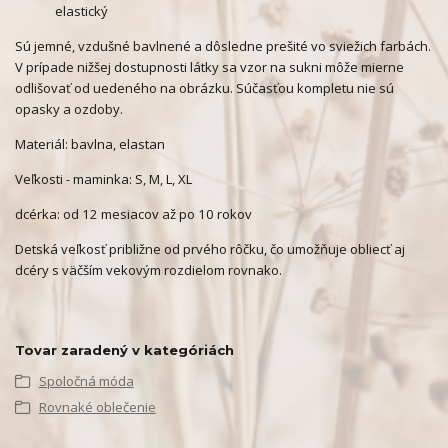
elastický
Sú jemné, vzdušné bavlnené a dôsledne prešité vo sviežich farbách.
V prípade nižšej dostupnosti látky sa vzor na sukni môže mierne
odlišovať od uedeného na obrázku. Súčasťou kompletu nie sú
opasky a ozdoby.
Materiál: bavlna, elastan
Veľkosti - maminka: S, M, L, XL
dcérka: od 12 mesiacov až po 10 rokov
Detská veľkosť približne od prvého rôčku, čo umožňuje obliecť aj
dcéry s väčším vekovým rozdielom rovnako.
Tovar zaradený v kategóriách
Spoločná móda
Rovnaké oblečenie