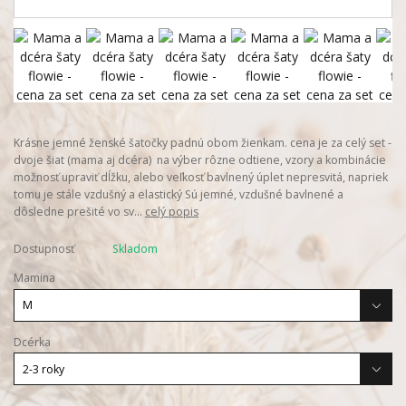
Krásne jemné ženské šatočky padnú obom žienkam. cena je za celý set -
dvoje šiat (mama aj dcéra) na výber rôzne odtiene, vzory a kombinácie
možnosť upraviť dĺžku, alebo veľkosť bavlnený úplet nepresvitá, napriek
tomu je stále vzdušný a elastický Sú jemné, vzdušné bavlnené a
dôsledne prešité vo sv...
celý popis
Dostupnosť
Skladom
Mamina
Dcérka