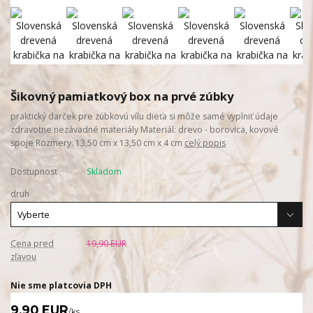
Šikovný pamiatkový box na prvé zúbky
praktický darček pre zúbkovú vílu dieťa si môže samé vyplniť údaje
zdravotne nezávadné materiály Materiál: drevo - borovica, kovové
spoje Rozmery: 13,50 cm x 13,50 cm x 4 cm
celý popis
Dostupnosť
Skladom
druh
Cena pred
19,90 EUR
zľavou
Nie sme platcovia DPH
9,90 EUR
/
ks