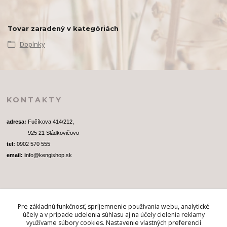
Tovar zaradený v kategóriách
Doplnky
KONTAKTY
adresa: 
Fučíkova 414/212, 
              925 21 Sládkovičovo
tel:
 0902 570 555
email: i
nfo@kengishop.sk
Pre základnú funkčnosť, spríjemnenie používania webu, analytické
SLEDUJTE NÁS
účely a v prípade udelenia súhlasu aj na účely cielenia reklamy
využívame súbory cookies. Nastavenie vlastných preferencií