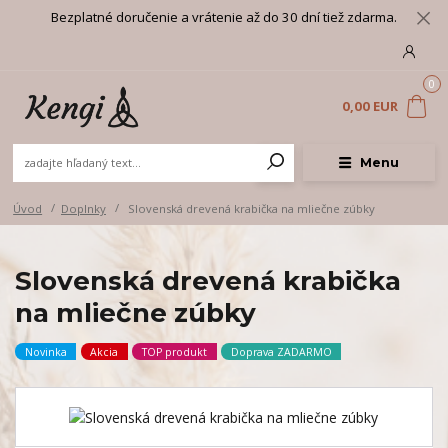
Bezplatné doručenie a vrátenie až do 30 dní tiež zdarma.
0
0,00 EUR
Menu
Úvod
Doplnky
Slovenská drevená krabička na mliečne zúbky
Slovenská drevená krabička
na mliečne zúbky
Novinka
Akcia
TOP produkt
Doprava ZADARMO