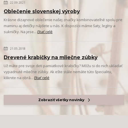
22.09.2021
Oblečenie slovenskej výroby
Krásne dizajnové oblečenie našej značky kombinovateľné spolu pre
maminu aj detičky nájdete u nás. K dispozícii máme šaty, legíny a
sukničky. Na jese...
čítať celé
21.05.2018
Drevené krabičky na mliečne zúbky
Už máte pre svoje deti pamiatkové krabičky? Môžu si do nich ukladať
vypadnuté mliečne zúbky. Ak ešte stále nemáte túto špecialitu,
kliknite na obrá...
čítať celé
Zobraziť všetky novinky