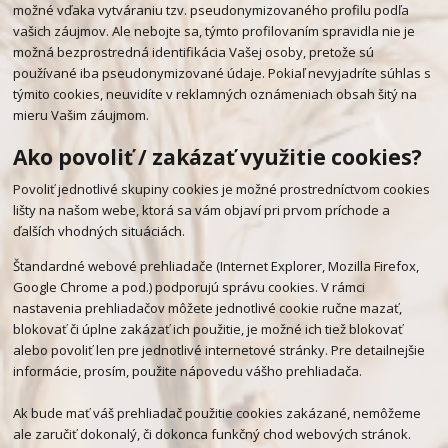
možné vďaka vytváraniu tzv. pseudonymizovaného profilu podľa
vašich záujmov. Ale nebojte sa, týmto profilovaním spravidla nie je
možná bezprostredná identifikácia Vašej osoby, pretože sú
používané iba pseudonymizované údaje. Pokiaľ nevyjadríte súhlas s
týmito cookies, neuvidíte v reklamných oznámeniach obsah šitý na
mieru Vašim záujmom.
Ako povoliť / zakázať využitie cookies?
Povoliť jednotlivé skupiny cookies je možné prostredníctvom cookies
lišty na našom webe, ktorá sa vám objaví pri prvom príchode a
ďalších vhodných situáciách.
Štandardné webové prehliadače (Internet Explorer, Mozilla Firefox,
Google Chrome a pod.) podporujú správu cookies. V rámci
nastavenia prehliadačov môžete jednotlivé cookie ručne mazať,
blokovať či úplne zakázať ich použitie, je možné ich tiež blokovať
alebo povoliť len pre jednotlivé internetové stránky. Pre detailnejšie
informácie, prosím, použite nápovedu vášho prehliadača.
Ak bude mať váš prehliadač použitie cookies zakázané, nemôžeme
ale zaručiť dokonalý, či dokonca funkčný chod webových stránok.