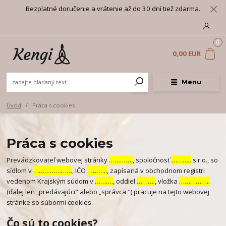
Bezplatné doručenie a vrátenie až do 30 dní tiež zdarma.
0
0,00 EUR
Menu
Úvod
Práca s cookies
Práca s cookies
Prevádzkovateľ webovej stránky
………….
, spoločnosť
………..
s.r.o., so
sídlom v
…………………
, IČO
………..
, zapísaná v obchodnom registri
vedenom Krajským súdom v
……….
, oddiel
……….
, vložka
……………..
(ďalej len „predávajúci" alebo „správca ") pracuje na tejto webovej
stránke so súbormi cookies.
Čo sú to cookies?