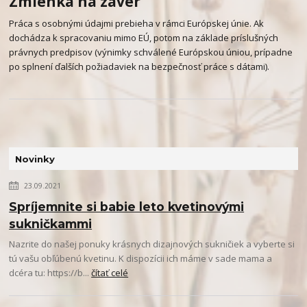
Zmienka na záver
Práca s osobnými údajmi prebieha v rámci Európskej únie. Ak
dochádza k spracovaniu mimo EÚ, potom na základe príslušných
právnych predpisov (výnimky schválené Európskou úniou, prípadne
po splnení ďalších požiadaviek na bezpečnosť práce s dátami).
Novinky
23.09.2021
Spríjemnite si babie leto kvetinovými
sukničkammi
Nazrite do našej ponuky krásnych dizajnových sukničiek a vyberte si
tú vašu obľúbenú kvetinu. K dispozícii ich máme v sade mama a
dcéra tu: https://b...
čítať celé