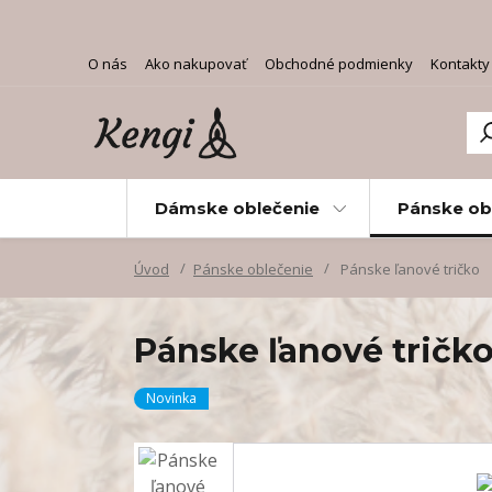
O nás
Ako nakupovať
Obchodné podmienky
Kontakty
Dámske oblečenie
Pánske ob
Úvod
Pánske oblečenie
Pánske ľanové tričko
Pánske ľanové tričk
Novinka