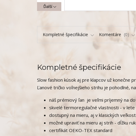
Ďalší
Kompletné špecifikácie
Komentáre
0
Kompletné špecifikácie
Slow fashion kúsok aj pre klapcov už konečne pri
Ľanové tričko voľnejšieho strihu je pohodlné, 
náš prémiový ľan je veľmi príjemný na do
skvelé termoregulačné vlastnosti - v lete 
dostupný na mieru, aj v klasických veľkos
možné upraviť na mieru aj strih - dĺžku ruká
certifikát OEKO-TEX standard