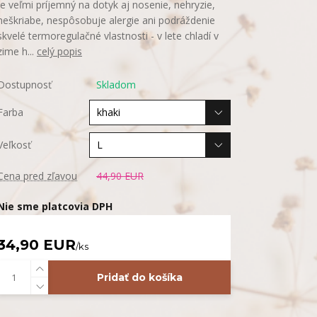
je veľmi príjemný na dotyk aj nosenie, nehryzie,
neškriabe, nespôsobuje alergie ani podráždenie
skvelé termoregulačné vlastnosti - v lete chladí v
zime h...
celý popis
Dostupnosť
Skladom
Farba
Veľkosť
Cena pred zľavou
44,90 EUR
Nie sme platcovia DPH
34,90 EUR
/
ks
Pridať do košíka