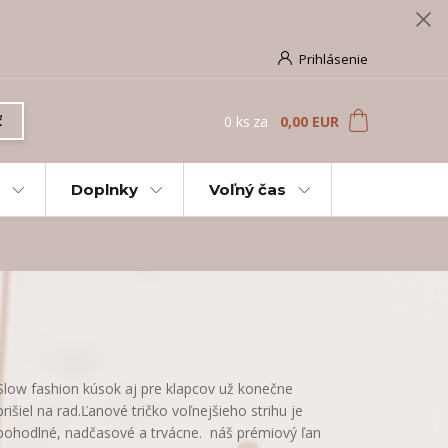
Prihlásenie
0
ks
za
0,00 EUR
ť
Doplnky
Voľný čas
Slow fashion kúsok aj pre klapcov už konečne
prišiel na rad.Ľanové tričko voľnejšieho strihu je
pohodlné, nadčasové a trvácne. náš prémiový ľan