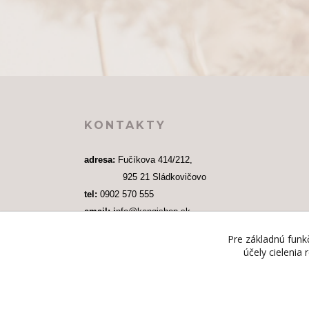
KONTAKTY
adresa: 
Fučíkova 414/212, 
              925 21 Sládkovičovo
tel:
 0902 570 555
email: i
nfo@kengishop.sk
Pre základnú funkč
účely cielenia