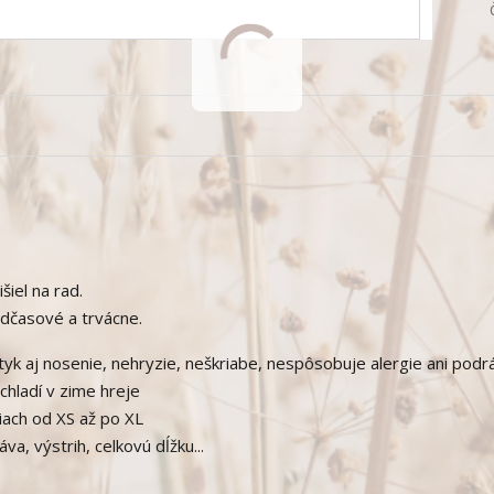
šiel na rad.
nadčasové a trvácne.
tyk aj nosenie, nehryzie, neškriabe, nespôsobuje alergie ani podr
chladí v zime hreje
tiach od XS až po XL
va, výstrih, celkovú dĺžku...