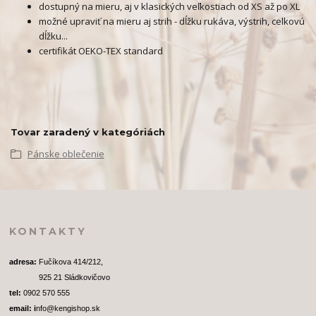
dostupný na mieru, aj v klasických veľkostiach od XS až po XL
možné upraviť na mieru aj strih - dĺžku rukáva, výstrih, celkovú
dĺžku...
certifikát OEKO-TEX standard
Tovar zaradený v kategóriách
Pánske oblečenie
KONTAKTY
adresa: 
Fučíkova 414/212, 
              925 21 Sládkovičovo
tel:
 0902 570 555
email: i
nfo@kengishop.sk