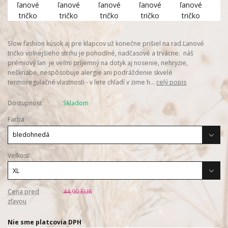
Slow fashion kúsok aj pre klapcov už konečne prišiel na rad.Ľanové
tričko voľnejšieho strihu je pohodlné, nadčasové a trvácne. náš
prémiový ľan je veľmi príjemný na dotyk aj nosenie, nehryzie,
neškriabe, nespôsobuje alergie ani podráždenie skvelé
termoregulačné vlastnosti - v lete chladí v zime h...
celý popis
Dostupnosť
Skladom
Farba
Veľkosť
Cena pred
44,90 EUR
zľavou
Nie sme platcovia DPH