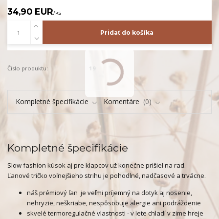
34,90 EUR
/
ks
Pridať do košíka
Číslo produktu:
19
Kompletné špecifikácie
Komentáre
0
Kompletné špecifikácie
Slow fashion kúsok aj pre klapcov už konečne prišiel na rad.
Ľanové tričko voľnejšieho strihu je pohodlné, nadčasové a trvácne.
náš prémiový ľan je veľmi príjemný na dotyk aj nosenie,
nehryzie, neškriabe, nespôsobuje alergie ani podráždenie
skvelé termoregulačné vlastnosti - v lete chladí v zime hreje