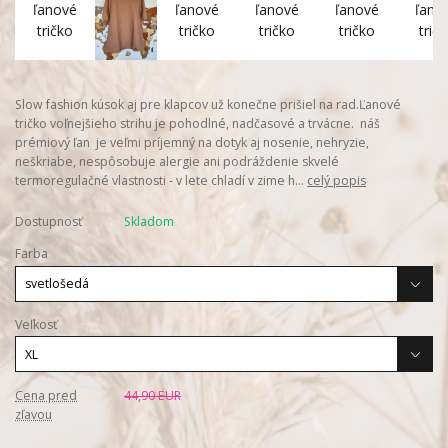
Slow fashion kúsok aj pre klapcov už konečne prišiel na rad.Ľanové
tričko voľnejšieho strihu je pohodlné, nadčasové a trvácne. náš
prémiový ľan je veľmi príjemný na dotyk aj nosenie, nehryzie,
neškriabe, nespôsobuje alergie ani podráždenie skvelé
termoregulačné vlastnosti - v lete chladí v zime h...
celý popis
Dostupnosť
Skladom
Farba
Veľkosť
Cena pred
44,90 EUR
zľavou