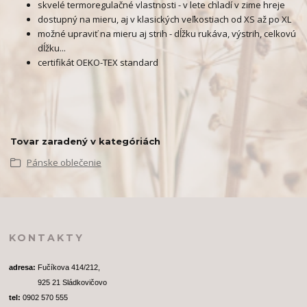
skvelé termoregulačné vlastnosti - v lete chladí v zime hreje
dostupný na mieru, aj v klasických veľkostiach od XS až po XL
možné upraviť na mieru aj strih - dĺžku rukáva, výstrih, celkovú
dĺžku...
certifikát OEKO-TEX standard
Tovar zaradený v kategóriách
Pánske oblečenie
KONTAKTY
adresa: 
Fučíkova 414/212, 
              925 21 Sládkovičovo
tel:
 0902 570 555