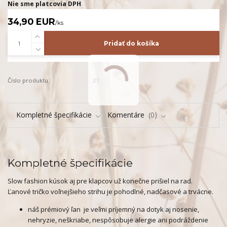
Nie sme platcovia DPH
34,90 EUR
/
ks
Pridať do košíka
Číslo produktu:
27
Kompletné špecifikácie
Komentáre
0
Kompletné špecifikácie
Slow fashion kúsok aj pre klapcov už konečne prišiel na rad.
Ľanové tričko voľnejšieho strihu je pohodlné, nadčasové a trvácne.
náš prémiový ľan je veľmi príjemný na dotyk aj nosenie,
nehryzie, neškriabe, nespôsobuje alergie ani podráždenie