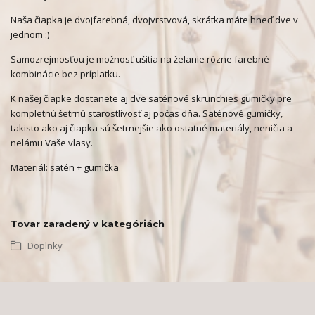
Naša čiapka je dvojfarebná, dvojvrstvová, skrátka máte hneď dve v
jednom :)
Samozrejmosťou je možnosť ušitia na želanie rôzne farebné
kombinácie bez príplatku.
K našej čiapke dostanete aj dve saténové skrunchies gumičky pre
kompletnú šetrnú starostlivosť aj počas dňa. Saténové gumičky,
takisto ako aj čiapka sú šetrnejšie ako ostatné materiály, neničia a
nelámu Vaše vlasy.
Materiál: satén + gumička
Tovar zaradený v kategóriách
Doplnky