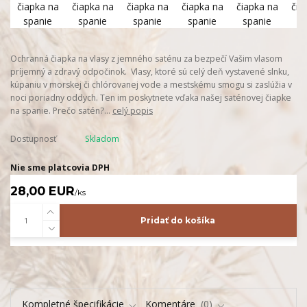
Ochranná čiapka na vlasy z jemného saténu za bezpečí Vašim vlasom
príjemný a zdravý odpočinok. Vlasy, ktoré sú celý deň vystavené slnku,
kúpaniu v morskej či chlórovanej vode a mestskému smogu si zaslúžia v
noci poriadny oddych. Ten im poskytnete vďaka našej saténovej čiapke
na spanie. Prečo satén?...
celý popis
Dostupnosť
Skladom
Nie sme platcovia DPH
28,00 EUR
/
ks
Pridať do košíka
Kompletné špecifikácie
Komentáre
0