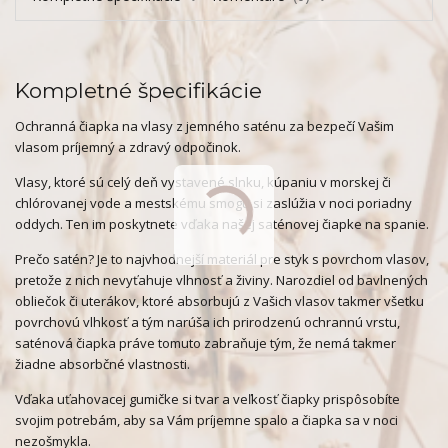
Kompletné špecifikácie
Ochranná čiapka na vlasy z jemného saténu za bezpečí Vašim
vlasom príjemný a zdravý odpočinok.
Vlasy, ktoré sú celý deň vystavené slnku, kúpaniu v morskej či
chlórovanej vode a mestskému smogu si zaslúžia v noci poriadny
oddych. Ten im poskytnete vďaka našej saténovej čiapke na spanie.
Prečo satén? Je to najvhodnejší materiál pre styk s povrchom vlasov,
pretože z nich nevyťahuje vlhnosť a živiny. Narozdiel od bavlnených
obliečok či uterákov, ktoré absorbujú z Vašich vlasov takmer všetku
povrchovú vlhkosť a tým narúša ich prirodzenú ochrannú vrstu,
saténová čiapka práve tomuto zabraňuje tým, že nemá takmer
žiadne absorbčné vlastnosti.
Vďaka uťahovacej gumičke si tvar a veľkosť čiapky prispôsobíte
svojim potrebám, aby sa Vám príjemne spalo a čiapka sa v noci
nezošmykla.