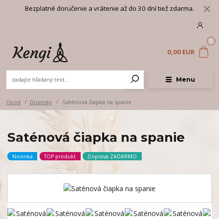
Bezplatné doručenie a vrátenie až do 30 dní tiež zdarma.
0
0,00 EUR
Menu
Úvod
Doplnky
Saténová čiapka na spanie
Saténová čiapka na spanie
Novinka
TOP produkt
Doprava ZADARMO