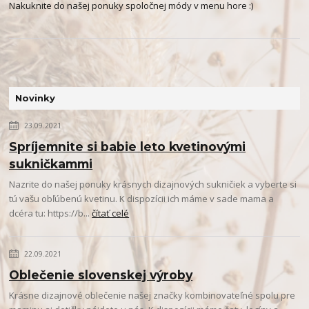
Nakuknite do našej ponuky spoločnej módy v menu hore :)
Novinky
23.09.2021
Spríjemnite si babie leto kvetinovými
sukničkammi
Nazrite do našej ponuky krásnych dizajnových sukničiek a vyberte si
tú vašu obľúbenú kvetinu. K dispozícii ich máme v sade mama a
dcéra tu: https://b...
čítať celé
22.09.2021
Oblečenie slovenskej výroby
Krásne dizajnové oblečenie našej značky kombinovateľné spolu pre