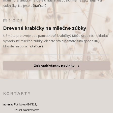
maminu aj detičky nájdete u nás. K dispozícii máme šaty, legíny a
sukničky. Na jese...
čítať celé
21.05.2018
Drevené krabičky na mliečne zúbky
Už máte pre svoje deti pamiatkové krabičky? Môžu si do nich ukladať
vypadnuté mliečne zúbky. Ak ešte stále nemáte túto špecialitu,
kliknite na obrá...
čítať celé
Zobraziť všetky novinky
KONTAKTY
adresa: 
Fučíkova 414/212, 
              925 21 Sládkovičovo