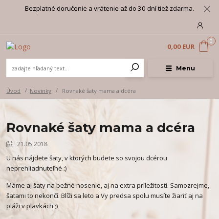
Bezplatné doručenie a vrátenie až do 30 dní tiež zdarma.
0
0,00 EUR
Menu
Úvod
Novinky
Rovnaké šaty mama a dcéra
Rovnaké šaty mama a dcéra
21.05.2018
U nás nájdete šaty, v ktorých budete so svojou dcérou
neprehliadnuteľné :)
Máme aj šaty na bežné nosenie, aj na extra príležitosti. Samozrejme,
šatami to nekončí. Blíži sa leto a Vy predsa spolu musíte žiariť aj na
pláži v plavkách ;)